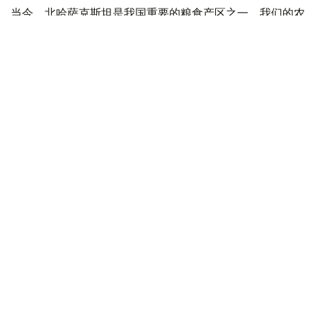
当今，北哈萨克斯坦是我国重要的粮食产区之一。我们的农
民掌握了精湛的农业技术，为保障我国粮食安全做出了巨大
贡献。
除了农业之外，该地区的加工业和机械工程也发展迅速。投
资项目已经启动，生产设施也已投入运营。所有这些无疑将
改善当地居民的生活条件，并促进该地区的进一步繁荣。
这一地区因著名的阿布莱汗而闻名，他在艰难时期维护了国
家的统一，成为智慧和远见的象征。哈萨克斯坦北部孕育了
众多著名的国家和公共人物、杰出的文化和文学代表、劳动
老兵、受人尊敬的人士、著名运动员以及优秀的执法人员。
作为一个团结而富有创造力的国家，我们正在成功地推行大
规模变革。被视为国家发展基石的新宪法已于近期生效。这
部主要文件清晰地反映了我们人民数百年来的梦想和愿望，
以及指引我们未来的坚定价值观。
北哈州人民积极参与了宪法的制定，展现了团结和责任的典
范。不同民族的人民和睦相处，秉承着相互尊重和友谊的传