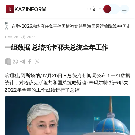
中文
KAZINFORM
热
选举-2026
总统府
任免
事件
国情咨文
跨里海国际运输路线/中间走
点:
11:55, 26 12月 2022
一组数据 总结托卡耶夫总统全年工作
哈通社/阿斯塔纳/12月26日 – 总统府新闻局公布了一组数据
统计，对哈萨克斯坦共和国总统哈斯穆-卓玛尔特·托卡耶夫
2022年全年的工作成绩进行了总结。