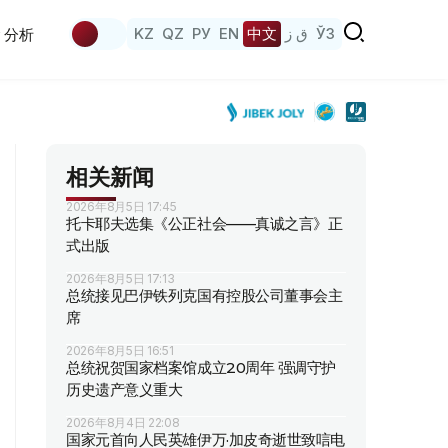
KZ
QZ
РУ
EN
中文
ق ز
ЎЗ
分析
相关新闻
2026年8月5日 17:45
托卡耶夫选集《公正社会——真诚之言》正
式出版
2026年8月5日 17:13
总统接见巴伊铁列克国有控股公司董事会主
席
2026年8月5日 16:51
总统祝贺国家档案馆成立20周年 强调守护
历史遗产意义重大
2026年8月4日 22:08
国家元首向人民英雄伊万·加皮奇逝世致唁电