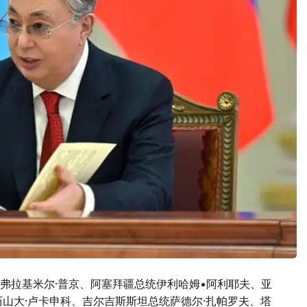
弗拉基米尔·普京、阿塞拜疆总统伊利哈姆•阿利耶夫、亚
山大·卢卡申科、吉尔吉斯斯坦总统萨德尔·扎帕罗夫、塔