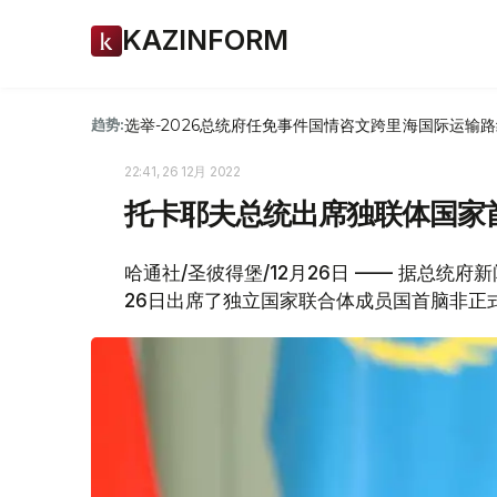
KAZINFORM
选举-2026
总统府
任免
事件
国情咨文
跨里海国际运输路
趋势:
22:41, 26 12月 2022
托卡耶夫总统出席独联体国家
哈通社/圣彼得堡/12月26日 —— 据总统
26日出席了独立国家联合体成员国首脑非正