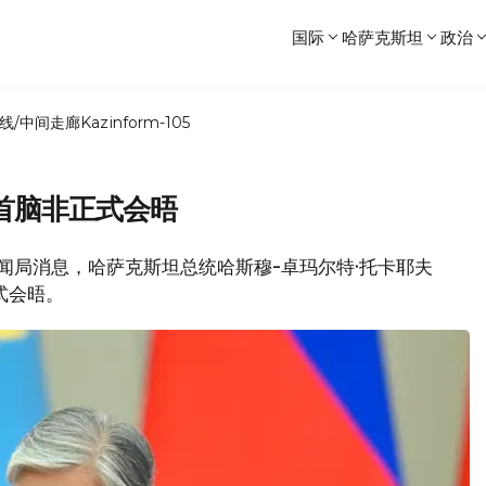
国际
哈萨克斯坦
政治
线/中间走廊
Kazinform-105
首脑非正式会晤
府新闻局消息，哈萨克斯坦总统哈斯穆-卓玛尔特·托卡耶夫
式会晤。