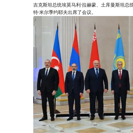
吉克斯坦总统埃莫马利·拉赫蒙、土库曼斯坦总
特·米尔季约耶夫出席了会议。