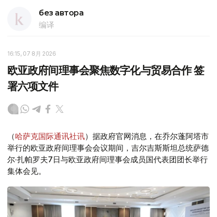
без автора
编译
16:15, 07 8月 2026
欧亚政府间理事会聚焦数字化与贸易合作 签
署六项文件
（
哈萨克国际通讯社讯
）据政府官网消息，在乔尔蓬阿塔市
举行的欧亚政府间理事会会议期间，吉尔吉斯斯坦总统萨德
尔·扎帕罗夫7日与欧亚政府间理事会成员国代表团团长举行
集体会见。