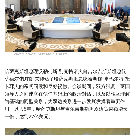
Photo credit: primeminister.kz
哈萨克斯坦总理沃勒扎斯·别克帖诺夫向吉尔吉斯斯坦总统
萨德尔·扎帕罗夫转达了哈萨克斯坦总统哈斯穆-卓玛尔特·托
卡耶夫的亲切问候和良好祝愿。会谈期间，双方强调，两国
领导人之间建立在信任基础上的政治对话，以及以相互理解
为基础的同盟关系，为双边关系进一步发展发挥着重要作
用。过去5年，哈萨克斯坦与吉尔吉斯斯坦双边贸易额增长
一倍，达到22亿美元。