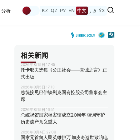
KZ
QZ
РУ
EN
中文
ق ز
ЎЗ
分析
相关新闻
2026年8月5日 17:45
托卡耶夫选集《公正社会——真诚之言》正
式出版
2026年8月5日 17:13
总统接见巴伊铁列克国有控股公司董事会主
席
2026年8月5日 16:51
总统祝贺国家档案馆成立20周年 强调守护
历史遗产意义重大
2026年8月4日 22:08
国家元首向人民英雄伊万·加皮奇逝世致唁电