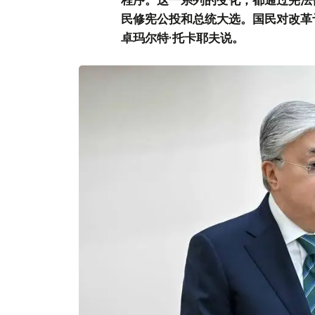
民修宪公投和总统大选。国民对改革予
卓玛尔特·托卡耶夫说。