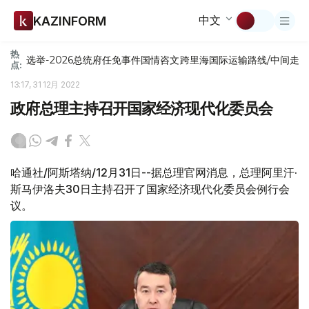
中文
KAZINFORM
热
选举-2026
总统府
任免
事件
国情咨文
跨里海国际运输路线/中间走
点:
13:17, 31 12月 2022
政府总理主持召开国家经济现代化委员会
哈通社/阿斯塔纳/12月31日--据总理官网消息，总理阿里汗·
斯马伊洛夫30日主持召开了国家经济现代化委员会例行会
议。