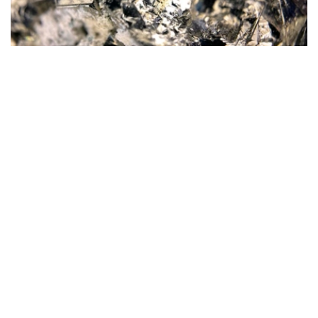
Фото: magnific.com
根据文件，按照批准的矿产储量计算，该矿山计划开采16
年。其中，企业将在13年时间内按照年产100万吨原矿的设
计产能开展生产。用于开发该矿床的地下资源区块总面积为
4.499平方公里。
“矿山总体生产能力确定为年产100万吨，之后产量
将逐步下降。根据设计阶段确定的矿产储量，矿山使
用年限为16年。其中，自按照设计产能（年产100万
吨）启动采矿作业之日起，矿山将运行13年。”文件