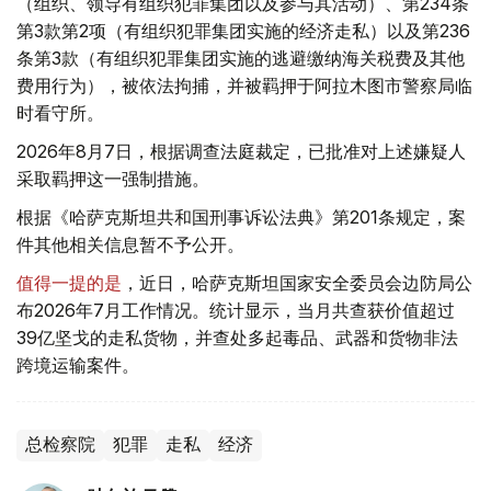
（组织、领导有组织犯罪集团以及参与其活动）、第234条
第3款第2项（有组织犯罪集团实施的经济走私）以及第236
条第3款（有组织犯罪集团实施的逃避缴纳海关税费及其他
费用行为），被依法拘捕，并被羁押于阿拉木图市警察局临
时看守所。
2026年8月7日，根据调查法庭裁定，已批准对上述嫌疑人
采取羁押这一强制措施。
根据《哈萨克斯坦共和国刑事诉讼法典》第201条规定，案
件其他相关信息暂不予公开。
值得一提的是
，近日，哈萨克斯坦国家安全委员会边防局公
布2026年7月工作情况。统计显示，当月共查获价值超过
39亿坚戈的走私货物，并查处多起毒品、武器和货物非法
跨境运输案件。
总检察院
犯罪
走私
经济