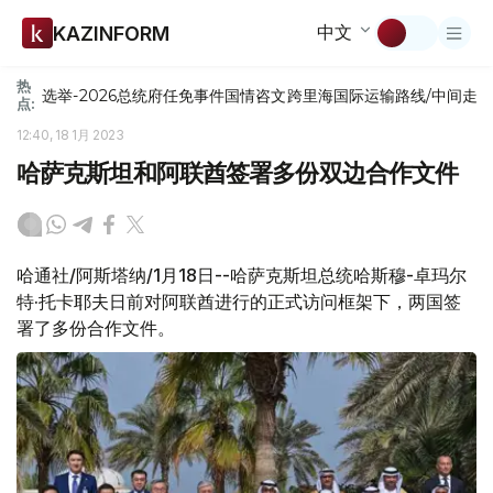
中文
KAZINFORM
热
选举-2026
总统府
任免
事件
国情咨文
跨里海国际运输路线/中间走
点:
12:40, 18 1月 2023
哈萨克斯坦和阿联酋签署多份双边合作文件
哈通社/阿斯塔纳/1月18日--哈萨克斯坦总统哈斯穆-卓玛尔
特·托卡耶夫日前对阿联酋进行的正式访问框架下，两国签
署了多份合作文件。