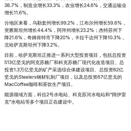
38.7%，制造业增长33.3%，农业增长24.6%，交通运输业
增长11.6%。
分地区来看，乌勒套州增长99.2%，江布尔州增长59.6%，
突厥斯坦州增长44.4%，阿拜州增长23.2%；杰特苏州下
降21.6%，奇姆肯特市下降20%，卡拉干达州下降10.3%，
北哈萨克斯坦州下降3.2%。
目前，哈萨克斯坦正推进一系列大型投资项目，包括总投资
513亿坚戈的阿克苏糖厂和科克苏糖厂现代化改造项目、总
投资1.3万亿坚戈的矿产采选综合体建设项目、总投资82亿
坚戈的Steelers钢材轧制厂项目，以及总投资67亿坚戈的
MacCoffee咖啡和茶饮生产项目。
能源领域方面，科拉2号水电站、科克苏河水电站和“阔伊雷
克”水电站等多个项目正在建设中。
基础设施建设同样持续推进。交通领域包括总投资466亿坚
戈、全长64公里的阿尔腾科利—热特根铁路区段升级改造
项目，以及总投资150亿坚戈的阿拉木图—塔勒德库尔干公