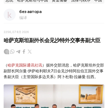
总统
哈萨克斯坦与中国
黄金储备
法律与秩序
中国
без автора
编译
22:56, 07 8月 2026
哈萨克斯坦副外长会见沙特外交事务副大臣
（
哈萨克国际通讯社讯
）据外交部消息，哈萨克斯坦外交部
副部长阿尔曼·伊萨哈利耶夫7日会见沙特阿拉伯王国外交事
务副大臣（主管国际多边关系）阿卜杜勒·拉赫曼·拉西。