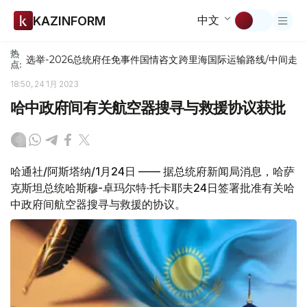
中文
KAZINFORM
热
选举-2026
总统府
任免
事件
国情咨文
跨里海国际运输路线/中间走
点:
18:50, 24 1月 2023
哈中政府间有关航空器搜寻与救援协议获批
哈通社/阿斯塔纳/1月24日 —— 据总统府新闻局消息，哈萨
克斯坦总统哈斯穆-卓玛尔特·托卡耶夫24日签署批准有关哈
中政府间航空器搜寻与救援的协议。