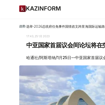
KAZINFORM
选举-2026
总统府
任免
事件
国情咨文
跨里海国际运输路
趋势:
17:43, 25 1月 2023
中亚国家首届议会间论坛将在
哈通社/阿斯塔纳/1月25日--中亚国家首届