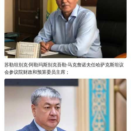
苏勒坦别克·阿勒玛斯别克吾勒·马克詹诺夫任哈萨克斯坦议
会参议院财政和预算委员主席；