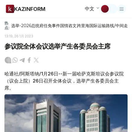
中文
KAZINFORM
热
选举-2026
总统府
任免
事件
国情咨文
跨里海国际运输路线/中间走
点:
13:19, 26 1月 2023
参议院全体会议选举产生各委员会主席
哈通社/阿斯塔纳/1月26日--新一届哈萨克斯坦议会参议院
（议会上院）26日召开全体会议，选举产生各委员会主
席。