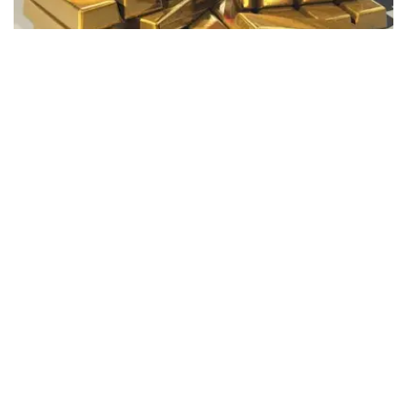
Фото: Pixabay
据哈萨克斯坦国家银行公布的数据，目前1克黄金价格为
61889.33坚戈。
相比一周前的61925.12坚戈，每克下跌35.79坚戈。
世界黄金协会数据显示，2026年上半年国际黄金市场波动
明显。今年1月，国际金价曾12次刷新历史纪录，最高升至
每金衡盎司5405美元；但到6月，金价一度回落至每金衡盎
司4002美元。
世界黄金协会表示，下半年黄金价格走势将主要受到地缘政
治局势、利率变化以及投资者市场情绪等因素影响。
在当前市场环境保持不变的情况下，预计到今年年底，国际
金价将围绕每金衡盎司4100美元上下约5%的区间波动。