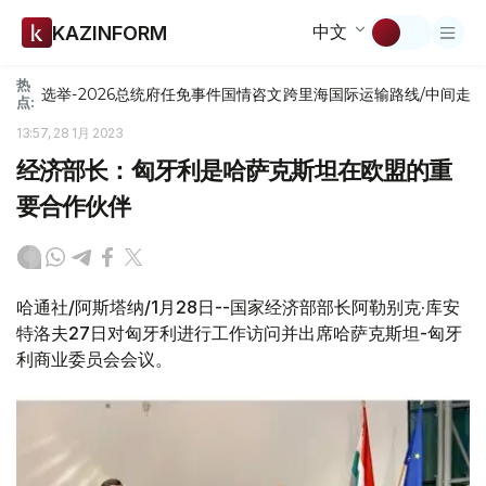
中文
KAZINFORM
热
选举-2026
总统府
任免
事件
国情咨文
跨里海国际运输路线/中间走
点:
13:57, 28 1月 2023
经济部长：匈牙利是哈萨克斯坦在欧盟的重
要合作伙伴
哈通社/阿斯塔纳/1月28日--国家经济部部长阿勒别克·库安
特洛夫27日对匈牙利进行工作访问并出席哈萨克斯坦-匈牙
利商业委员会会议。