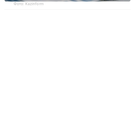
Фото: Kazinform
全球经济增长预期下调 哈萨克斯坦表现依然亮眼
国际货币基金组织7月发布的最新预测显示，2026年全球实
际GDP增速预计为3.0%，2027年为3.4%，均较今年4月
发布的预测有所下调。报告认为，全球经济增长放缓主要受
到中东地区冲突持续带来的影响，但人工智能技术快速发展
以及全球科技周期加速，在一定程度上抵消了相关负面因
素。
在全球经济整体放缓的背景下，国际货币基金组织继续看好
哈萨克斯坦经济发展前景，预计该国2026年经济增长
4.6%，2027年增长4.4%。
在报告涉及的主要经济体中，预计2026年经济增速高于哈
萨克斯坦的仅有印度（6.4%）、印度尼西亚（5.0%）和马
来西亚（4.7%）。埃及和中国预计与哈萨克斯坦基本持