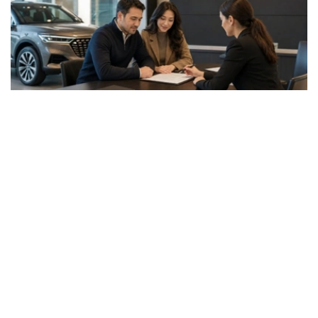
Фото: ЖИ арқылы жасалған
据了解，两项评级的展望均为“稳定”。
惠誉称，MyCar Finance的长期发行人信用评级基于该公
司的独立信用状况，评级为“B”。该评级反映了该公司充足
的收入、适度的债务负担和不断改善的资产质量。
惠誉评级专家指出，MyCar Finance的稳定性得益于其强
大的市场地位、隶属于哈萨克斯坦最大的汽车经销商和制造
商阿斯塔纳汽车集团，以及其以乘用车等流动性资产为抵押
的贷款组合。