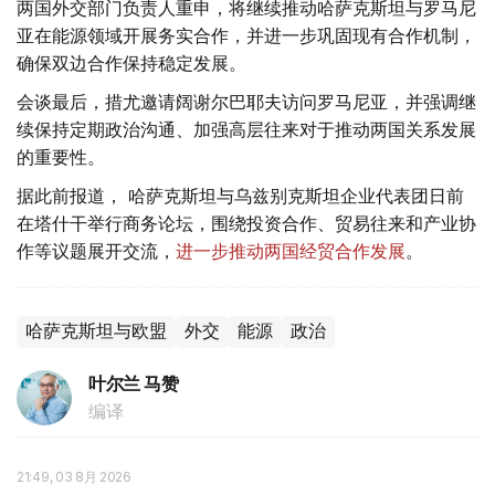
两国外交部门负责人重申，将继续推动哈萨克斯坦与罗马尼
亚在能源领域开展务实合作，并进一步巩固现有合作机制，
确保双边合作保持稳定发展。
会谈最后，措尤邀请阔谢尔巴耶夫访问罗马尼亚，并强调继
续保持定期政治沟通、加强高层往来对于推动两国关系发展
的重要性。
据此前报道， 哈萨克斯坦与乌兹别克斯坦企业代表团日前
在塔什干举行商务论坛，围绕投资合作、贸易往来和产业协
作等议题展开交流，
进一步推动两国经贸合作发展
。
哈萨克斯坦与欧盟
外交
能源
政治
叶尔兰 马赞
编译
21:49, 03 8月 2026