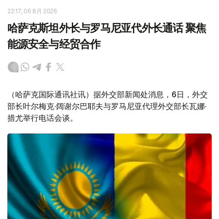
22:17, 06 8月 2026
哈萨克斯坦外长与罗马尼亚代外长通话 聚焦
能源安全与经贸合作
（哈萨克国际通讯社讯）据外交部新闻处消息，6日，外交
部长叶尔梅克·阔谢尔巴耶夫与罗马尼亚代理外交部长瓦娜·
措尤举行电话会谈。