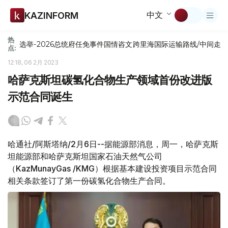
中文
KAZINFORM
热
选举-2026
总统府
任免
事件
国情咨文
跨里海国际运输路线/中间走
点:
12:18, 06 2月 2023
哈萨克斯坦碳氢化合物生产领域首份改进版
示范合同诞生
哈通社/阿斯塔纳/2月6日--据能源部消息，周一，哈萨克斯
坦能源部和哈萨克斯坦国家石油天然气公司
（KazMunayGas /KMG）根据基本建设投资项目示范合同
相关条款签订了第一份碳氢化合物生产合同。