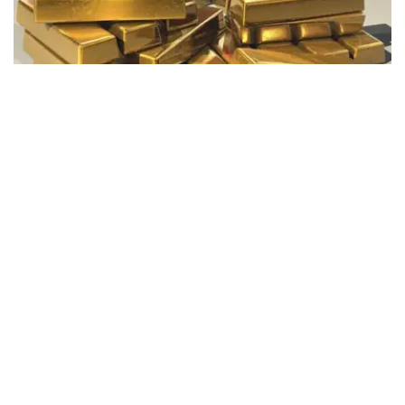
Фото: Pixabay
据哈萨克斯坦国家银行公布的数据，目前1克黄金价格为
61889.33坚戈。
相比一周前的61925.12坚戈，每克下跌35.79坚戈。
世界黄金协会数据显示，2026年上半年国际黄金市场波动
明显。今年1月，国际金价曾12次刷新历史纪录，最高升至
每金衡盎司5405美元；但到6月，金价一度回落至每金衡盎
司4002美元。
世界黄金协会表示，下半年黄金价格走势将主要受到地缘政
治局势、利率变化以及投资者市场情绪等因素影响。