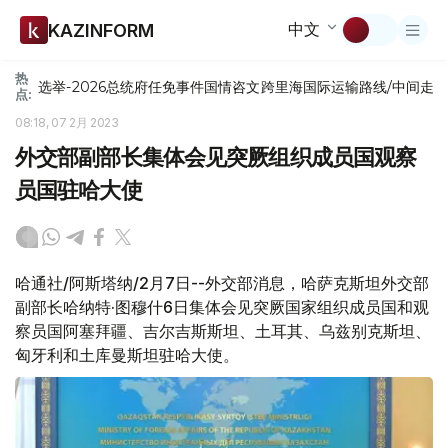
中文
KAZINFORM
热
选举-2026
总统府
任免
事件
国情咨文
跨里海国际运输路线/中间走
点:
08:18, 07 2月 2023
外交部副部长集体会见突厥组织成员国观察
员国驻哈大使
哈通社/阿斯塔纳/2月7日--外交部消息，哈萨克斯坦外交部
副部长哈纳特·图穆什6日集体会见突厥国家组织成员国和观
察员国阿塞拜疆、吉尔吉斯斯坦、土耳其、乌兹别克斯坦、
匈牙利和土库曼斯坦驻哈大使。