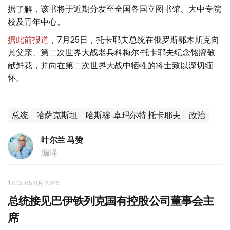
据了解，该书将于近期分发至全国各国立图书馆、大中专院
校及青年中心。
据此前报道
，7月25日，托卡耶夫总统在俄罗斯鄂木斯克向
其父亲、第二次世界大战老兵科梅尔·托卡耶夫纪念铭牌敬
献鲜花，并向在第二次世界大战中牺牲的将士致以深切缅
怀。
总统
哈萨克斯坦
哈斯穆-卓玛尔特·托卡耶夫
政治
叶尔兰 马赞
编译
17:13, 05 8月 2026
总统接见巴伊铁列克国有控股公司董事会主
席