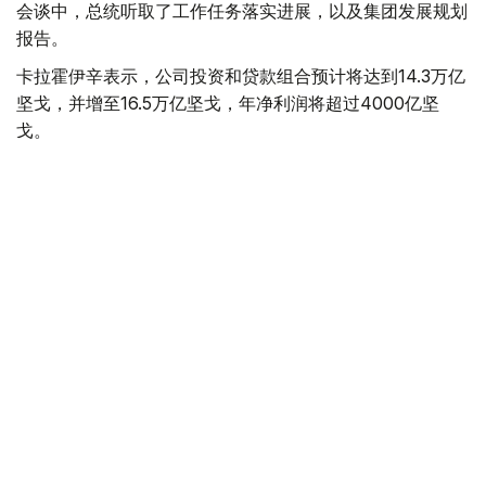
会谈中，总统听取了工作任务落实进展，以及集团发展规划
报告。
卡拉霍伊辛表示，公司投资和贷款组合预计将达到14.3万亿
坚戈，并增至16.5万亿坚戈，年净利润将超过4000亿坚
戈。
根据 2025 年的统计结果，在控股公司的支持下，共有77.5
万个家庭（包括1.16万个等候名单上的家庭）获得了住房。
去年，共资助了77个大型项目和2.74万个中小企业项目，
扶持了131家出口型企业。7200家农业生产企业租赁了1.14
万台春播设备。
董事会主席谈到了巴伊铁列克控股公司正在进行的转型以及
新的长期发展战略。该项目旨在向积极主动的投资控股模式
转型，以实现有效的资产管理，为潜在企业创造有利条件，
并提高居民的生活质量。
此外，总统还听取了若干投资项目进展情况的汇报。计划在
年底前向投资委员会提交26个旨在促进进口替代、出口和