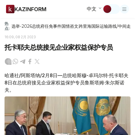
中文
KAZINFORM
热
选举-2026
总统府
任免
事件
国情咨文
跨里海国际运输路线/中间走
点:
16:09, 08 2月 2023
托卡耶夫总统接见企业家权益保护专员
哈通社/阿斯塔纳/2月8日—总统哈斯穆-卓玛尔特·托卡耶夫
8日在总统府接见企业家权益保护专员鲁斯塔姆·朱尔斯诺
夫。