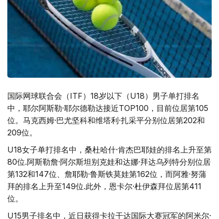
国际网球联合会（ITF）18岁以下（U18）男子单打排名
中，耶尔阿斯勒·耶尔德勒达接近TOP100，目前位居第105
位。马克西姆·巴尤坚科和维塔利·扎采平分别位居第202和
209位。
U18女子单打排名中，桑杜哈什·肯杰巴耶娃的排名上升至第
80位.阿斯勒詹·阿尔斯坦别克娃和达娜·拜达乌列特分别位居
第132和147位、詹耶勒·鲁斯铁莫娃第162位，而阿雅·努蒲
拜的排名上升至149位.此外，恩卡尔·杜伊森拜位居第411
位。
U15男子排名中，近日获得卡拉干达国际大赛冠军的阿米尔·