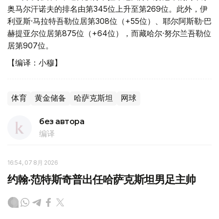
奥马尔汗诺夫的排名由第345位上升至第269位。此外，伊
利亚斯·马拉特吾勒位居第308位（+55位）、耶尔阿斯勒·巴
赫提亚尔位居第875位（+64位），而藏哈尔·努尔兰吾勒位
居第907位。
【编译：小穆】
体育
黄金储备
哈萨克斯坦
网球
без автора
编译
16:54, 07 8月 2026
约翰·范特斯奇普出任哈萨克斯坦男足主帅