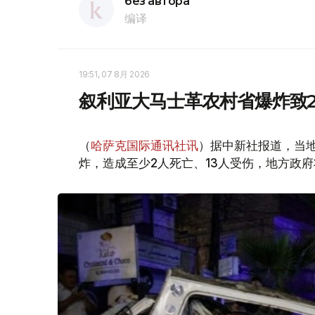
без автора
编译
19:51, 07 8月 2026
叙利亚大马士革农村省爆炸致2
（
哈萨克国际通讯社讯
）据中新社报道，当
炸，造成至少2人死亡、13人受伤，地方政