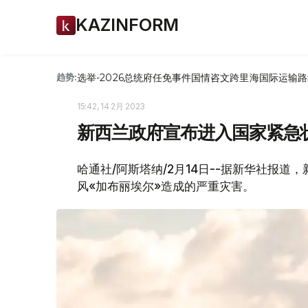
KAZINFORM
选举-2026
总统府
任免
事件
国情咨文
跨里海国际运输路
趋势:
15:42, 14 2月 2023
新西兰政府宣布进入国家紧急
哈通社/阿斯塔纳/2月14日--据新华社报
风«加布丽埃尔»造成的严重灾害。