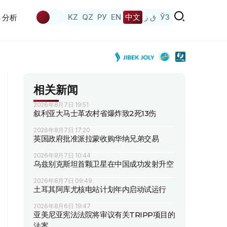
KZ
QZ
РУ
EN
中文
ق ز
ЎЗ
分析
相关新闻
2026年8月7日 19:51
叙利亚大马士革农村省爆炸致2死13伤
2026年8月7日 17:20
英国政府批准派拉蒙收购华纳兄弟交易
2026年8月7日 10:44
乌兹别克斯坦首颗卫星在中国成功发射升空
2026年8月7日 09:49
土耳其阿库尤核电站计划年内启动试运行
2026年8月6日 19:47
亚美尼亚宪法法院将审议有关TRIPP项目的
法案