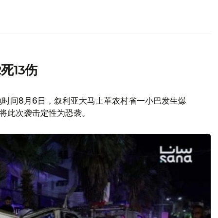
死13伤
地时间8月6日，叙利亚大马士革农村省一小巴发生爆
府将此次袭击定性为恐袭。