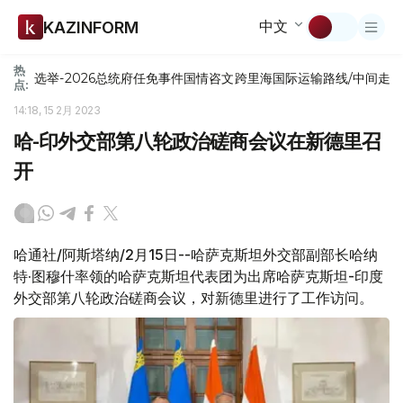
中文
KAZINFORM
热
选举-2026
总统府
任免
事件
国情咨文
跨里海国际运输路线/中间走
点:
14:18, 15 2月 2023
哈-印外交部第八轮政治磋商会议在新德里召
开
哈通社/阿斯塔纳/2月15日--哈萨克斯坦外交部副部长哈纳
特·图穆什率领的哈萨克斯坦代表团为出席哈萨克斯坦-印度
外交部第八轮政治磋商会议，对新德里进行了工作访问。