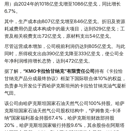
用）由2024年的1018亿坚戈增至1086亿坚戈，同比增长
6.7%。
其中，生产成本由807亿坚戈增至846亿坚戈。折旧及资源
耗减费用仍是成本构成中的最大项目，达到529亿坚戈；工
资及相关税费支出72亿坚戈，原材料支出54亿坚戈。
尽管运营成本增加，公司税前利润仍达到805亿坚戈。与此
同时，所得税支出由390亿坚戈降至333亿坚戈，使公司全
年净利润维持增长态势，达到472亿坚戈。
据了解，
“KMG卡拉恰甘纳克”有限责任公司
持有《卡拉恰
甘纳克产品分成最终协议》框架下国际联合体10%的权益，
负责参与开发位于西哈萨克斯坦州的卡拉恰甘纳克油气凝析
气田。
该公司由哈萨克斯坦国家石油天然气公司100%持股。哈萨
克斯坦国家石油天然气公司股权结构中，“萨姆鲁克-卡泽
纳”国家福利基金持股67.4%，哈萨克斯坦财政部持股
20%，哈萨克斯坦国家银行持股9.6%，其余股份在阿斯塔