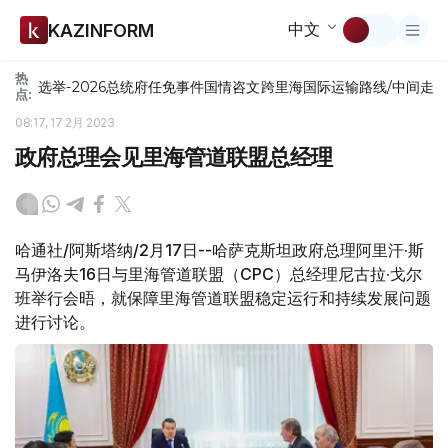
中文
KAZINFORM
热
选举-2026
总统府
任免
事件
国情咨文
跨里海国际运输路线/中间走
点:
08:17, 17 2月 2023
政府总理会见里海管道联盟总经理
哈通社/阿斯塔纳/2月17日--哈萨克斯坦政府总理阿里汗·斯
马伊洛夫16日与里海管道联盟（CPC）总经理尼古拉·戈尔
班举行会晤，就保障里海管道联盟稳定运行和持续发展问题
进行讨论。