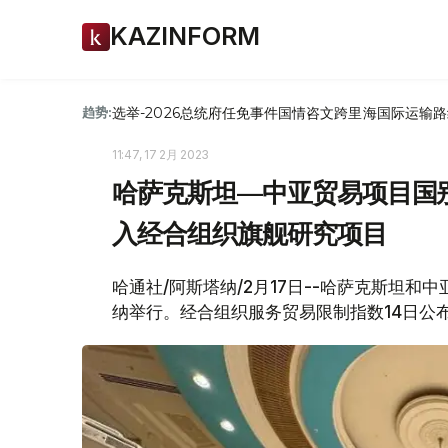
KAZINFORM
选举-2026
总统府
任免
事件
国情咨文
跨里海国际运输路
趋势:
11:47, 17 2月 2023
哈萨克斯坦—中亚贸易项目国
入经合组织旗舰研究项目
哈通社/阿斯塔纳/2月17日--哈萨克斯坦
纳举行。经合组织服务贸易限制指数14日公