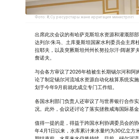
Фото: ҚР Су ресурстары және ирригация министрлігі
出席此次会议的有哈萨克斯坦水资源和灌溉部部
达列尔·朱马、土库曼斯坦国家水利委员会主席杜
拉耶夫，以及突厥斯坦州州长努拉尔汗·阔谢罗
詹诺夫。
与会各方审议了2026年植被生长期锡尔河和
论了制定锡尔河流域水资源自动化核算系统实施
划于今年9月前就此成立专门工作组。
各国水利部门负责人还审议了与世界银行合作实
况。此外，会议还讨论了落实拯救咸海国际基金
值得一提的是，得益于跨国水利协调委员会的协
年4月1日以来，水库累计来水量约为30亿立
期结束前，水库来水仍将持续。目前，锡尔河流