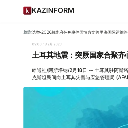
KAZINFORM
选举-2026
总统府
任免
事件
国情咨文
跨里海国际运输路
趋势:
09:00, 18 2月 2023
土耳其地震：突厥国家合聚齐
哈通社/阿斯塔纳/2月18日 -- 土耳其驻阿斯
克斯坦民间向土耳其灾害与应急管理局 (AFA