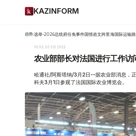
KAZINFORM
选举-2026
总统府
任免
事件
国情咨文
跨里海国际运输路
趋势:
10:33, 02 3月 2023
农业部部长对法国进行工作访
哈通社/阿斯塔纳/3月2日--据农业部消息
科夫3月1日参观了法国国际农业博览会。