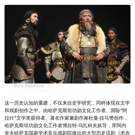
Фото: Kazinform
这一历史认知的重建，不仅来自史学研究，同样体现在文学
和戏剧创作之中。由哈萨克斯坦功勋文化工作者、国际“阿
拉什”文学奖获得者、著名作家兼剧作家杜曼·拉马赞创作，
哈萨克斯坦功勋文化工作者博拉特·乌扎科夫执导，库阿内
舍夫哈萨克国家学术音乐戏剧院推出的大型历史话剧《术赤