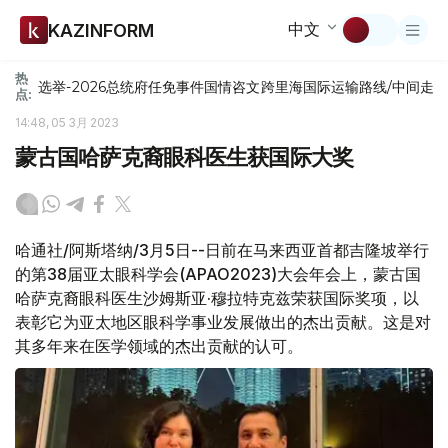
中文
KAZINFORM
热
选举-2026
总统府
任免
事件
国情咨文
跨里海国际运输路线/中间走
点:
14:48, 05 3月 2023
蒙古国哈萨克裔眼科医生获国际大奖
哈通社/阿斯塔纳/3月5日--日前在马来西亚首都吉隆坡举行
的第38届亚太眼科学会(APAO2023)大会年会上，蒙古国
哈萨克裔眼科医生沙姆斯亚·穆拉特克兹荣获国际奖项，以
表彰它为亚太地区眼科学事业发展做出的杰出贡献。这是对
其多年来在医学领域的杰出贡献的认可。