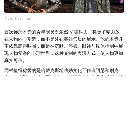
Фото: Kazinform
首次饰演术赤的青年演员凯尔然·萨德科夫，将更多精力放
在人物内心塑造，而不是外在英雄气质的展示。他的术赤并
不依靠高声呐喊，而是在沉默、停顿、眼神与肢体控制中展
现人物复杂的心理世界，这种克制的表演方式，使人物更加
真实可信。
同样值得称赞的是哈萨克斯坦功勋文化工作者阿瑟尔别克·
卡帕耶夫塑造的成吉思汗形象。不同于传统作品中威严冷峻
的帝王形象，他所塑造的成吉思汗更多展现出一位父亲、一
位政治家的理性与智慧，使这一经典历史人物呈现出新的艺
术生命。
此外，饰演托列的比尔然·朱尼索夫、饰演别克托梅什的别
吉姆努尔·卡利拉、饰演克特布哈的卡瑟姆汗·布格拜，以及
饰演少年拔都的阿勒肯·伊斯马伊勒等演员，也都为整部作