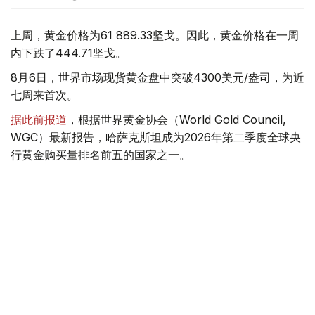
上周，黄金价格为61 889.33坚戈。因此，黄金价格在一周
内下跌了444.71坚戈。
8月6日，世界市场现货黄金盘中突破4300美元/盎司，为近
七周来首次。
据此前报道
，根据世界黄金协会（World Gold Council,
WGC）最新报告，哈萨克斯坦成为2026年第二季度全球央
行黄金购买量排名前五的国家之一。
季度报告显示，哈萨克斯坦国家银行黄金储备增加了15吨。
黄金储备
哈萨克斯坦
经济
金融
木合塔尔 哈力木拉
编译