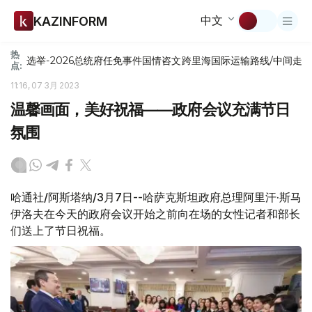
中文
KAZINFORM
热
选举-2026
总统府
任免
事件
国情咨文
跨里海国际运输路线/中间走
点:
11:16, 07 3月 2023
温馨画面，美好祝福——政府会议充满节日
氛围
哈通社/阿斯塔纳/3月7日--哈萨克斯坦政府总理阿里汗·斯马
伊洛夫在今天的政府会议开始之前向在场的女性记者和部长
们送上了节日祝福。