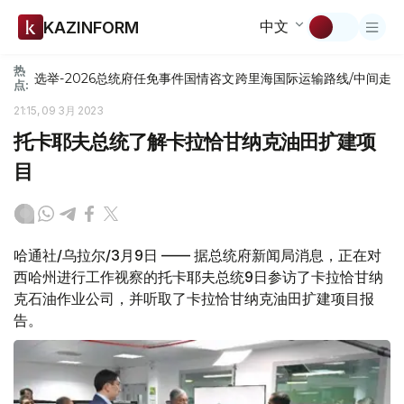
中文
KAZINFORM
热
选举-2026
总统府
任免
事件
国情咨文
跨里海国际运输路线/中间走
点:
21:15, 09 3月 2023
托卡耶夫总统了解卡拉恰甘纳克油田扩建项
目
哈通社/乌拉尔/3月9日 —— 据总统府新闻局消息，正在对
西哈州进行工作视察的托卡耶夫总统9日参访了卡拉恰甘纳
克石油作业公司，并听取了卡拉恰甘纳克油田扩建项目报
告。