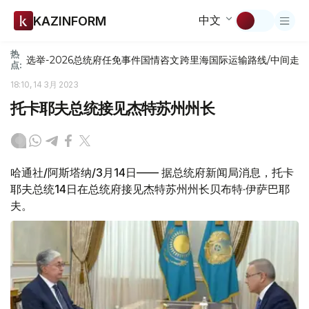
中文
KAZINFORM
热
选举-2026
总统府
任免
事件
国情咨文
跨里海国际运输路线/中间走
点:
18:10, 14 3月 2023
托卡耶夫总统接见杰特苏州州长
哈通社/阿斯塔纳/3月14日—— 据总统府新闻局消息，托卡
耶夫总统14日在总统府接见杰特苏州州长贝布特·伊萨巴耶
夫。