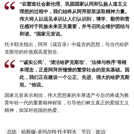
“在塑造社会新伦理、巩固国家认同和弘扬人道主义
理想的过程中，我们始终从阿拜那里汲取精神力量。
伟大诗人以远见卓识让人们认识到，博学、勤劳和责
任感对于民族未来至关重要，并号召民众维护团结与
和谐。”国家元首说。
托卡耶夫指出，阿拜《箴言录》中蕴含的思想，与当代哈萨
克斯坦的价值观高度契合。
“‘诚实公民’、‘清洁哈萨克斯坦’、‘法律与秩序’等根
本理念，正是阿拜所憧憬的繁荣社会的坚实基础。因
此，我们正在建设一个公正、先进、强大的哈萨克斯
坦。”他说。
国家元首表示相信，伟大思想家的丰厚遗产今后仍将成为教
育年轻一代的重要精神财富，引导他们树立真正的爱国主义
精神，加深对祖国的热爱。
总统
哈斯穆-卓玛尔特·托卡耶夫
节日
政治