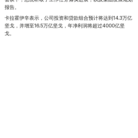
报告。
卡拉霍伊辛表示，公司投资和贷款组合预计将达到14.3万亿
坚戈，并增至16.5万亿坚戈，年净利润将超过4000亿坚
戈。
根据 2025 年的统计结果，在控股公司的支持下，共有77.5
万个家庭（包括1.16万个等候名单上的家庭）获得了住房。
去年，共资助了77个大型项目和2.74万个中小企业项目，
扶持了131家出口型企业。7200家农业生产企业租赁了1.14
万台春播设备。
董事会主席谈到了巴伊铁列克控股公司正在进行的转型以及
新的长期发展战略。该项目旨在向积极主动的投资控股模式
转型，以实现有效的资产管理，为潜在企业创造有利条件，
并提高居民的生活质量。
此外，总统还听取了若干投资项目进展情况的汇报。计划在
年底前向投资委员会提交26个旨在促进进口替代、出口和
基础设施发展的项目，供其审议。