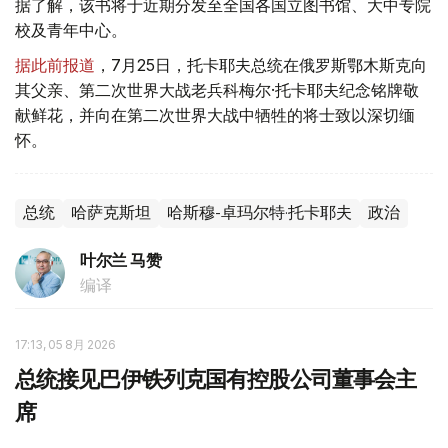
据了解，该书将于近期分发至全国各国立图书馆、大中专院
校及青年中心。
据此前报道
，7月25日，托卡耶夫总统在俄罗斯鄂木斯克向
其父亲、第二次世界大战老兵科梅尔·托卡耶夫纪念铭牌敬
献鲜花，并向在第二次世界大战中牺牲的将士致以深切缅
怀。
总统
哈萨克斯坦
哈斯穆-卓玛尔特·托卡耶夫
政治
叶尔兰 马赞
编译
17:13, 05 8月 2026
总统接见巴伊铁列克国有控股公司董事会主
席