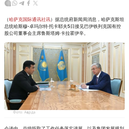
（
哈萨克国际通讯社讯
）据总统府新闻局消息，哈萨克斯坦
总统哈斯穆-卓玛尔特·托卡耶夫5日接见巴伊铁列克国有控
股公司董事会主席鲁斯塔姆·卡拉霍伊辛。
Фото: Ақорда
会谈中，总统听取了工作任务落实进展，以及集团发展规划