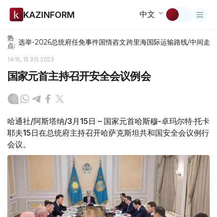
中文
KAZINFORM
热
选举-2026
总统府
任免
事件
国情咨文
跨里海国际运输路线/中间走
点:
14:15, 15 3月 2023
国家元首主持召开安全会议例会
哈通社/阿斯塔纳/3月15日 – 国家元首哈斯穆-卓玛尔特·托卡
耶夫15日在总统府主持召开哈萨克斯坦共和国安全会议例行
会议。