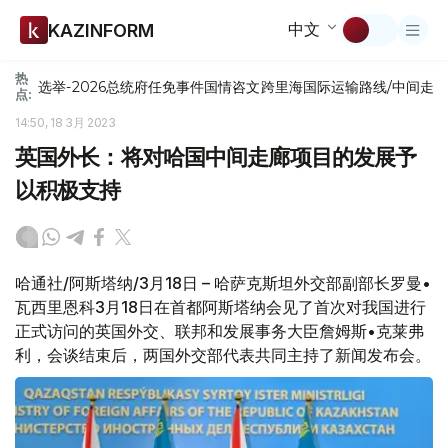
中文
KAZINFORM
热
选举-2026
总统府
任免
事件
国情咨文
跨里海国际运输路线/中间走
点:
14:50, 18 3月 2023
英国外长：将对哈国中间走廊项目的发展予
以积极支持
哈通社/阿斯塔纳/3月18日 – 哈萨克斯坦外交部副部长罗曼•
瓦西里恩科3月18日在首都阿斯塔纳会见了首次对我国进行
正式访问的英国外交、联邦和发展事务大臣詹姆斯•克莱弗
利，会谈结束后，两国外交部代表共同主持了新闻发布会。