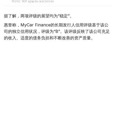
Фото: ЖИ арқылы жасалған
据了解，两项评级的展望均为“稳定”。
惠誉称，MyCar Finance的长期发行人信用评级基于该公
司的独立信用状况，评级为“B”。该评级反映了该公司充足
的收入、适度的债务负担和不断改善的资产质量。
惠誉评级专家指出，MyCar Finance的稳定性得益于其强
大的市场地位、隶属于哈萨克斯坦最大的汽车经销商和制造
商阿斯塔纳汽车集团，以及其以乘用车等流动性资产为抵押
的贷款组合。
惠誉指出，影响评级的主要因素包括公司资产质量的改善，
例如不良贷款占比下降以及新贷款违约率降低。
- 惠誉评级成为第二家授予我公司信用评级的国际评
级机构。获得惠誉评级是我公司发展历程中的一个重
要里程碑，也是一个重要的质量指标。它肯定了我公
司商业模式的稳定性，并为我公司和客户开辟了新的