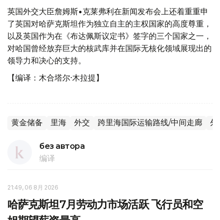
英国外交大臣詹姆斯•克莱弗利在新闻发布会上还着重重申
了英国对哈萨克斯坦作为独立自主的主权国家的高度尊重，
以及英国作为在《布达佩斯议定书》签字的三个国家之一，
对哈国曾经放弃巨大的核武库并在国际无核化领域展现出的
领导力和决心的支持。
【编译：木合塔尔·木拉提】
黄金储备
里海
外交
跨里海国际运输路线/中间走廊
外
без автора
编译
21:49, 06 8月 2026
哈萨克斯坦7月劳动力市场活跃 飞行员和空