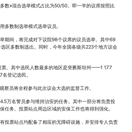
多数»混合选举模式占比为50/50。即一半的议席按照比
用多数制选举模式选举议员。
举期间，将完成对下议院98个议席的议员选举。其中69
一选区多数制选出。同时，今年全国各级共223个地方议会
举投票。其中选民人数最多的地区是突厥斯坦州——1 177
77名登记选民。
国际观察员将全程参与此次议会大选的监督工作。
4.5万名警员参与维持治安的任务。其中一部分将负责投
保任务。投票站点周边区域的安保工作也将得到强化。
有投票站点均配备了相应的无障碍设施，并安排专人负责