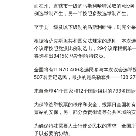
而在州、直辖市一级的马斯利哈特采取的«比例-
例选举制产生，另一半按照多数选举制产生。
至于县一级及以下级别的马斯利哈特，则完全采
根据哈萨克斯坦共和国宪法规定的原则，本次选
个议席按照党派比例制选出，29个议席根据单
将选举出3415位马斯利哈特议员。
全国将有11 970 406名选民参与本次议会选
507名登记选民，最少的是乌勒套州——138 2
来自全球41个国家和12个国际组织的793名
为保障选举投票的秩序和安全，投票日全国将有
票站的安保，另一部分负责街道等公共区域的安
为确保特殊需要人士行使公民权的需求，全国所
予以必要的协助。