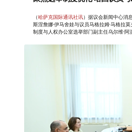
（
哈萨克国际通讯社讯
）据议会新闻中心消
斯涅詹娜·伊马舍娃与议员马格拉姆·马格拉
制度与人权办公室选举部门副主任乌尔维·阿