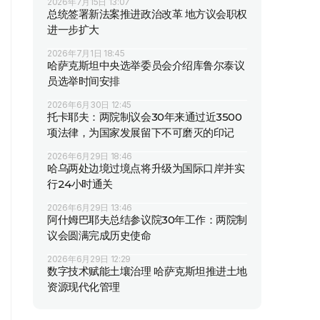
2026年7月15日 13:07
总统签署新法案推进政治改革 地方议会职权
进一步扩大
2026年7月1日 18:45
哈萨克斯坦中央选举委员会介绍库鲁尔泰议
员选举时间安排
2026年6月30日 12:45
托卡耶夫：两院制议会30年来通过近3500
项法律，为国家发展留下不可磨灭的印记
2026年6月29日 18:46
哈乌两处边境过境点将升级为国际口岸并实
行24小时通关
2026年6月29日 13:46
阿什姆巴耶夫总结参议院30年工作：两院制
议会圆满完成历史使命
2026年6月29日 12:29
数字技术赋能土壤治理 哈萨克斯坦推进土地
资源现代化管理