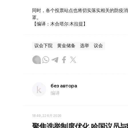
同时，各个投票站点也将切实落实相关的防疫消
罩。
【编译：木合塔尔·木拉提】
议会下院
黄金储备
选举
议会
без автора
编译
18:49, 22 6月 2026
聚焦选举制度优化 哈国议员