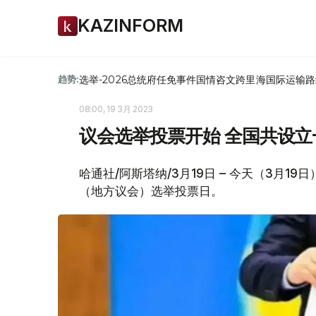
KAZINFORM
选举-2026
总统府
任免
事件
国情咨文
跨里海国际运输路
趋势:
08:00, 19 3月 2023
议会选举投票开始 全国共设
哈通社/阿斯塔纳/3月19日 – 今天（3月
（地方议会）选举投票日。