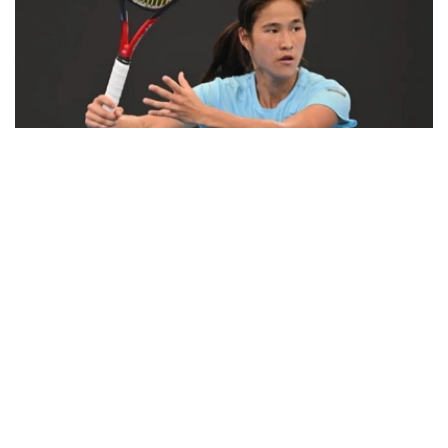
Фото: ҚТФ
在WTA女单排名中，哈萨克斯坦头号女单叶列娜·热巴金娜
继续保持世界第2位，尤利娅·普婷佐娃则由第79位降至第81
位。
女双方面，安娜·丹妮莉娜继续排名世界第6位。
上周闯入德国汉堡WTA 250赛事女双半决赛的哈萨克斯坦
选手吉别克·库拉穆巴耶娃排名大幅提升，从第136位升至第
115位，进一步接近世界前100。