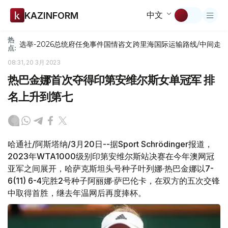
中文
KAZINFORM
热
选举-2026
总统府
任免
事件
国情咨文
跨里海国际运输路线/中间走
点:
08:31, 20 3月 2023
热巴金娜首次夺得印第安维尔斯女单冠军 排
名上升到第七
哈通社/阿斯塔纳/3月20日--据Sport Schrödinger报道，
2023年WTA1000级别印第安维尔斯站决赛在今年澳网冠
亚军之间展开，哈萨克斯坦头号种子叶列娜·热巴金娜以7-
6(11) 6-4完胜2号种子阿丽娜·萨巴伦卡，在双方的五次交锋
中取得首胜，继去年温网后再度捧杯。