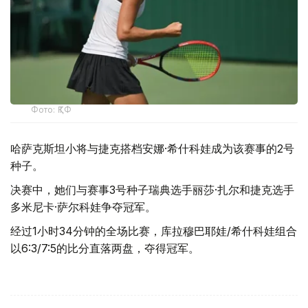
Фото: ҚТФ
哈萨克斯坦小将与捷克搭档安娜·希什科娃成为该赛事的2号
种子。
决赛中，她们与赛事3号种子瑞典选手丽莎·扎尔和捷克选手
多米尼卡·萨尔科娃争夺冠军。
经过1小时34分钟的全场比赛，库拉穆巴耶娃/希什科娃组合
以6:3/7:5的比分直落两盘，夺得冠军。