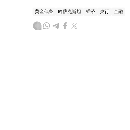
黄金储备
哈萨克斯坦
经济
央行
金融
木合塔尔 哈力木拉
编译
12:31, 30 7月 2026
黄金价格一周小幅回落 国内金价
（哈萨克国际通讯社讯）哈萨克斯坦央行——
斯坦黄金价格较一周前小幅回落。