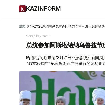
KAZINFORM
选举-2026
总统府
任免
事件
国情咨文
跨里海国际运输路
趋势:
11:30, 21 3月 2023
总统参加阿斯塔纳纳乌鲁兹节
哈通社/阿斯塔纳/3月21日--据总统府新闻
“独立25周年”纪念碑附近广场举行的纳乌