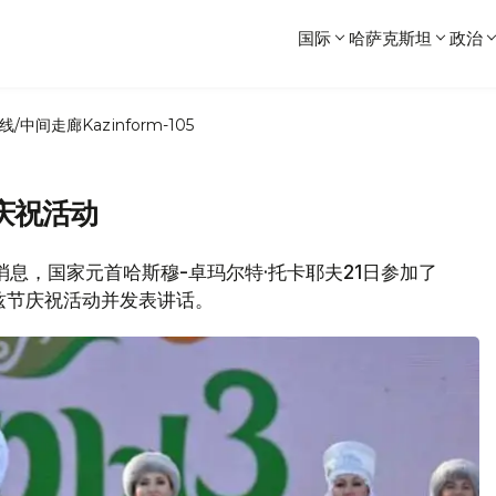
国际
哈萨克斯坦
政治
线/中间走廊
Kazinform-105
庆祝活动
局消息，国家元首哈斯穆-卓玛尔特·托卡耶夫21日参加了
鲁兹节庆祝活动并发表讲话。