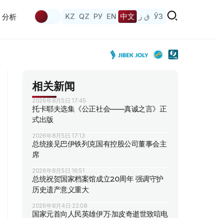
KZ
QZ
РУ
EN
中文
ق ز
ЎЗ
分析
相关新闻
2026年8月5日 17:45
托卡耶夫选集《公正社会——真诚之言》正
式出版
2026年8月5日 17:13
总统接见巴伊铁列克国有控股公司董事会主
席
2026年8月5日 16:51
总统祝贺国家档案馆成立20周年 强调守护
历史遗产意义重大
2026年8月4日 22:08
国家元首向人民英雄伊万·加皮奇逝世致唁电