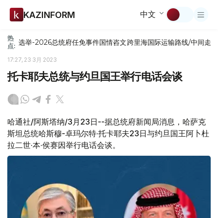
中文
KAZINFORM
热
选举-2026
总统府
任免
事件
国情咨文
跨里海国际运输路线/中间走
点:
17:27, 23 3月 2023
托卡耶夫总统与约旦国王举行电话会谈
哈通社/阿斯塔纳/3月23日--据总统府新闻局消息，哈萨克
斯坦总统哈斯穆-卓玛尔特·托卡耶夫23日与约旦国王阿卜杜
拉二世·本·侯赛因举行电话会谈。