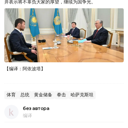
并表示将不辜负大家的厚望，继续为国争光。
【编译：阿依波塔】
体育
总统
黄金储备
拳击
哈萨克斯坦
без автора
编译