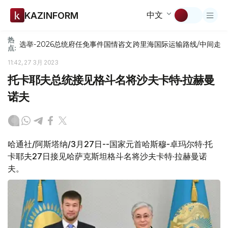
中文
KAZINFORM
热
选举-2026
总统府
任免
事件
国情咨文
跨里海国际运输路线/中间走
点:
11:42, 27 3月 2023
托卡耶夫总统接见格斗名将沙夫卡特·拉赫曼
诺夫
哈通社/阿斯塔纳/3月27日--国家元首哈斯穆-卓玛尔特·托
卡耶夫27日接见哈萨克斯坦格斗名将沙夫卡特·拉赫曼诺
夫。