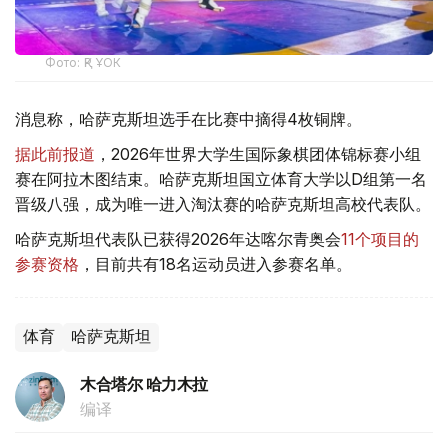
Фото: ҚР ҰОК
消息称，哈萨克斯坦选手在比赛中摘得4枚铜牌。
据此前报道
，2026年世界大学生国际象棋团体锦标赛小组
赛在阿拉木图结束。哈萨克斯坦国立体育大学以D组第一名
晋级八强，成为唯一进入淘汰赛的哈萨克斯坦高校代表队。
哈萨克斯坦代表队已获得2026年达喀尔青奥会
11个项目的
参赛资格
，目前共有18名运动员进入参赛名单。
体育
哈萨克斯坦
木合塔尔 哈力木拉
编译