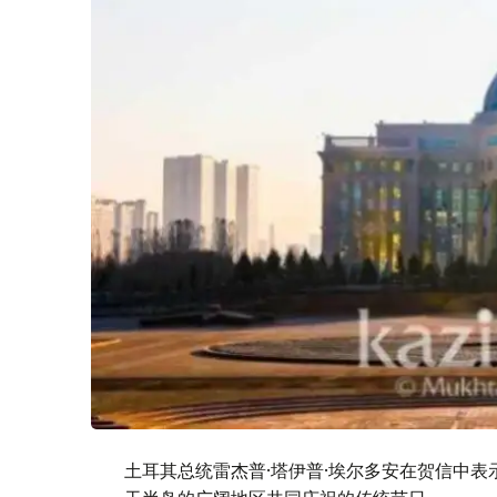
土耳其总统雷杰普·塔伊普·埃尔多安在贺信中