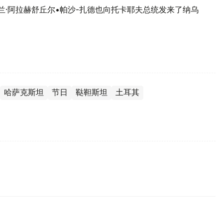
兰·阿拉赫舒丘尔•帕沙-扎德也向托卡耶夫总统发来了纳乌
哈萨克斯坦
节日
鞑靼斯坦
土耳其