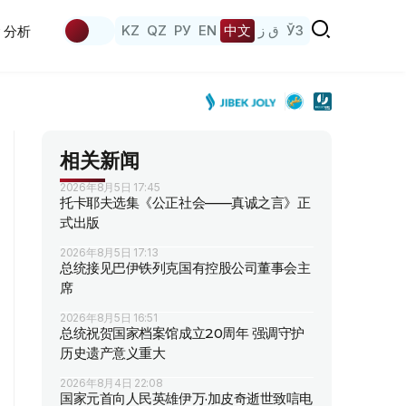
KZ
QZ
РУ
EN
中文
ق ز
ЎЗ
分析
相关新闻
2026年8月5日 17:45
托卡耶夫选集《公正社会——真诚之言》正
式出版
2026年8月5日 17:13
总统接见巴伊铁列克国有控股公司董事会主
席
2026年8月5日 16:51
总统祝贺国家档案馆成立20周年 强调守护
历史遗产意义重大
2026年8月4日 22:08
国家元首向人民英雄伊万·加皮奇逝世致唁电