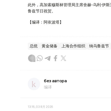
此外，高加索穆斯林管理局主席舍赫-乌利·伊斯
鲁兹节日祝贺。
【编译：阿依波塔】
总统
黄金储备
上海合作组织
纳乌鲁兹节
без автора
编译
13:16, 03 8月 2026