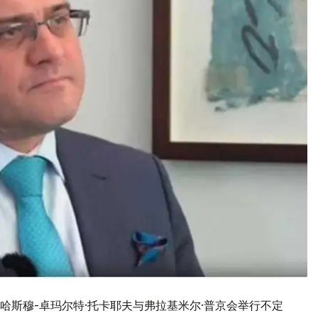
哈斯穆-卓玛尔特·托卡耶夫与弗拉基米尔·普京会举行不定