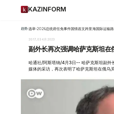
KAZINFORM
选举-2026
总统府
任免
事件
国情咨文
跨里海国际运输路
趋势:
20:17, 03 4月 2023
副外长再次强调哈萨克斯坦在
哈通社/阿斯塔纳/4月3日-- 哈萨克斯坦副外长
媒体的采访，再次表明了哈萨克斯坦在俄乌