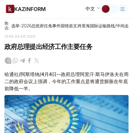
中文
KAZINFORM
热
选举-2026
总统府
任免
事件
国情咨文
跨里海国际运输路线/中间走
点:
12:49, 04 4月 2023
政府总理提出经济工作主要任务
哈通社/阿斯塔纳/4月4日--政府总理阿里汗·斯马伊洛夫在周
二的政府会议上强调，今年的工作重点是将通货膨胀在年底
前降低一半。