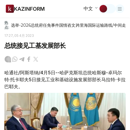
中文
KAZINFORM
热
选举-2026
总统府
任免
事件
国情咨文
跨里海国际运输路线/中间走
点:
17:27, 05 4月 2023
总统接见工基发展部长
哈通社/阿斯塔纳/4月5日--哈萨克斯坦总统哈斯穆-卓玛尔
特·托卡耶夫5日接见工业和基础设施发展部部长马拉特·卡拉
巴耶夫。