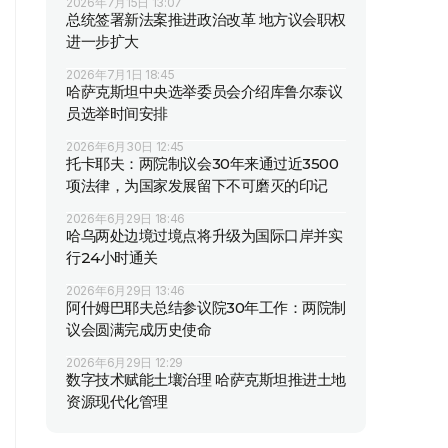
2026年7月15日 13:07
总统签署新法案推进政治改革 地方议会职权
进一步扩大
2026年7月1日 18:45
哈萨克斯坦中央选举委员会介绍库鲁尔泰议
员选举时间安排
2026年6月30日 12:45
托卡耶夫：两院制议会30年来通过近3500
项法律，为国家发展留下不可磨灭的印记
2026年6月29日 18:46
哈乌两处边境过境点将升级为国际口岸并实
行24小时通关
2026年6月29日 13:46
阿什姆巴耶夫总结参议院30年工作：两院制
议会圆满完成历史使命
2026年6月29日 12:29
数字技术赋能土壤治理 哈萨克斯坦推进土地
资源现代化管理