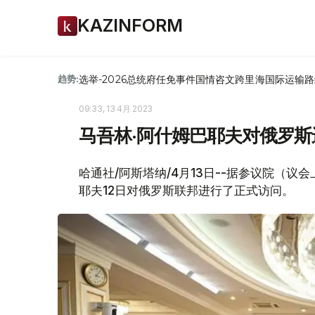
KAZINFORM
选举-2026
总统府
任免
事件
国情咨文
跨里海国际运输路
趋势:
09:33, 13 4月 2023
马吾林·阿什姆巴耶夫对俄罗
哈通社/阿斯塔纳/4月13日--据参议院（
耶夫12日对俄罗斯联邦进行了正式访问。