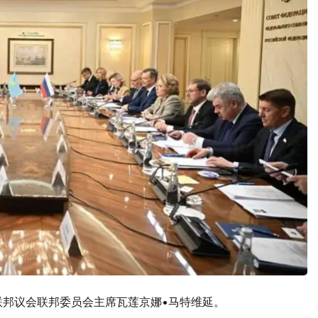
联邦议会联邦委员会主席瓦莲京娜•马特维延。