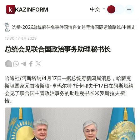
中文
KAZINFORM
热
选举-2026
总统府
任免
事件
国情咨文
跨里海国际运输路线/中间走
点:
13:30, 17 4月 2023
总统会见联合国政治事务助理秘书长
哈通社/阿斯塔纳/4月17日--据总统府新闻局消息，哈萨克
斯坦国家元首哈斯穆-卓玛尔特·托卡耶夫于17日在阿斯塔纳
会见了联合国主管政治事务的助理秘书长米罗斯拉夫·延
恰。