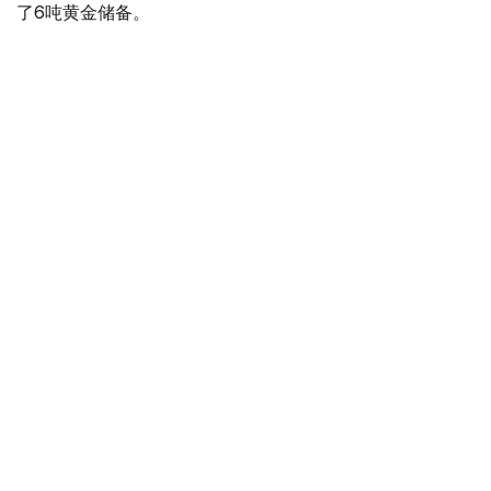
了6吨黄金储备。
全球各国央行在第二季度共购买了约289吨黄金，比2025年
同期增长了62%。去年同期，黄金购买量约为178吨。
世界黄金协会称，黄金需求的增长受到地缘政治不确定性、
本季度贵金属价格下跌，以及各国寻求国际储备多元化等因
素的影响。
根据该协会进行的一项调查，89%的央行行长预计未来一
年全球黄金储备量将会增加。45%的受访者表示，他们的
国家计划增加黄金储备。
黄金储备
哈萨克斯坦
经济
央行
金融
木合塔尔 哈力木拉
编译
12:31, 30 7月 2026