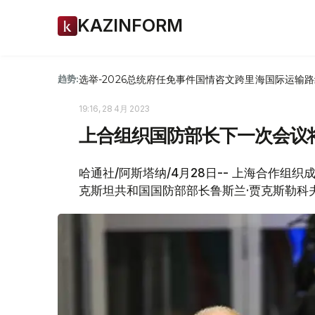
KAZINFORM
选举-2026
总统府
任免
事件
国情咨文
跨里海国际运输路
趋势:
19:16, 28 4月 2023
上合组织国防部长下一次会议
哈通社/阿斯塔纳/4月28日-- 上海合作组
克斯坦共和国国防部部长鲁斯兰·贾克斯勒科