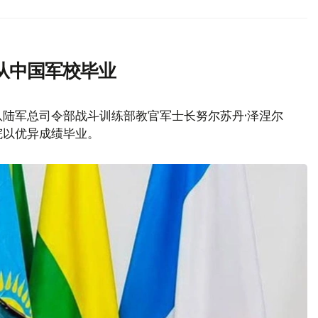
从中国军校毕业
队陆军总司令部战斗训练部教官军士长努尔苏丹·泽涅尔
院以优异成绩毕业。