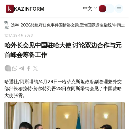
中文
KAZINFORM
热
选举-2026
总统府
任免
事件
国情咨文
跨里海国际运输路线/中间走
点:
12:17, 29 4月 2023
哈外长会见中国驻哈大使 讨论双边合作与元
首峰会筹备工作
哈通社/阿斯塔纳/4月29日--哈萨克斯坦政府副总理兼外交
部部长穆拉特·努尔特列吾28日在阿斯塔纳会见了中国驻哈
大使张霄。