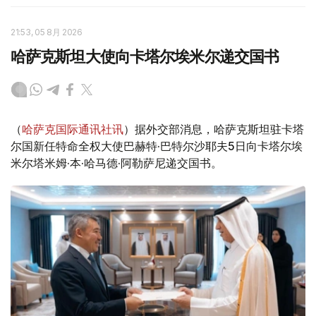
21:53, 05 8月 2026
哈萨克斯坦大使向卡塔尔埃米尔递交国书
（
哈萨克国际通讯社讯
）据外交部消息，哈萨克斯坦驻卡塔
尔国新任特命全权大使巴赫特·巴特尔沙耶夫5日向卡塔尔埃
米尔塔米姆·本·哈马德·阿勒萨尼递交国书。