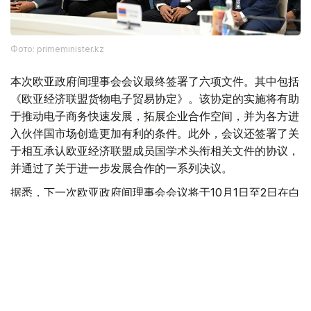
Фото: primeminister.kz
本次欧亚政府间理事会会议最终签署了六项文件。其中包括
《欧亚经济联盟货物电子贸易协定》。该协定的实施将有助
于推动电子商务快速发展，拓展企业合作空间，并为各方进
入伙伴国市场创造更加有利的条件。此外，会议还签署了关
于相互承认欧亚经济联盟成员国学术头衔相关文件的协议，
并通过了关于进一步发展合作的一系列决议。
据悉，下一次欧亚政府间理事会会议将于10月1日至2日在白
俄罗斯首都明斯克举行。
欧亚经济联盟
外交
政府
经济
叶尔兰 马赞
编译