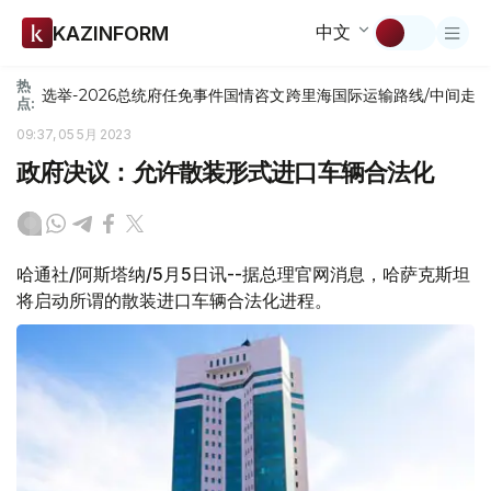
中文
KAZINFORM
热
选举-2026
总统府
任免
事件
国情咨文
跨里海国际运输路线/中间走
点:
09:37, 05 5月 2023
政府决议：允许散装形式进口车辆合法化
哈通社/阿斯塔纳/5月5日讯--据总理官网消息，哈萨克斯坦
将启动所谓的散装进口车辆合法化进程。