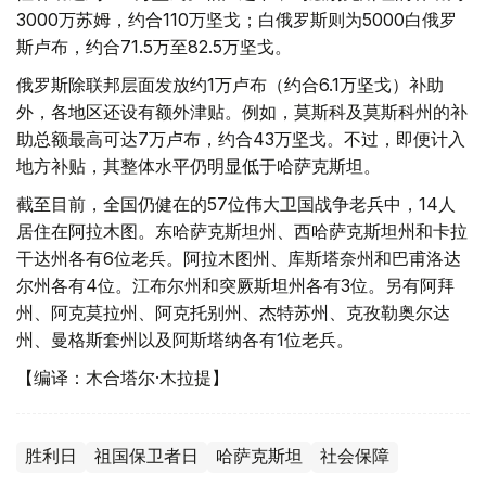
3000万苏姆，约合110万坚戈；白俄罗斯则为5000白俄罗
斯卢布，约合71.5万至82.5万坚戈。
俄罗斯除联邦层面发放约1万卢布（约合6.1万坚戈）补助
外，各地区还设有额外津贴。例如，莫斯科及莫斯科州的补
助总额最高可达7万卢布，约合43万坚戈。不过，即便计入
地方补贴，其整体水平仍明显低于哈萨克斯坦。
截至目前，全国仍健在的57位伟大卫国战争老兵中，14人
居住在阿拉木图。东哈萨克斯坦州、西哈萨克斯坦州和卡拉
干达州各有6位老兵。阿拉木图州、库斯塔奈州和巴甫洛达
尔州各有4位。江布尔州和突厥斯坦州各有3位。另有阿拜
州、阿克莫拉州、阿克托别州、杰特苏州、克孜勒奥尔达
州、曼格斯套州以及阿斯塔纳各有1位老兵。
【编译：木合塔尔·木拉提】
胜利日
祖国保卫者日
哈萨克斯坦
社会保障