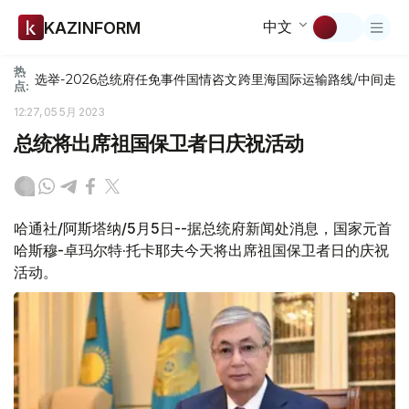
中文
KAZINFORM
热
选举-2026
总统府
任免
事件
国情咨文
跨里海国际运输路线/中间走
点:
12:27, 05 5月 2023
总统将出席祖国保卫者日庆祝活动
哈通社/阿斯塔纳/5月5日--据总统府新闻处消息，国家元首
哈斯穆-卓玛尔特·托卡耶夫今天将出席祖国保卫者日的庆祝
活动。