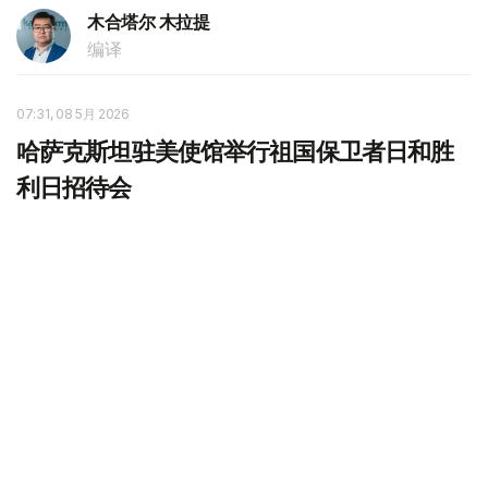
木合塔尔 木拉提
编译
07:31, 08 5月 2026
哈萨克斯坦驻美使馆举行祖国保卫者日和胜
利日招待会
（哈萨克国际通讯社讯）哈萨克斯坦驻美国大使馆日前在华
盛顿举行招待会，庆祝祖国保卫者日和胜利日。美国国防及
外交机构代表、亚利桑那州国民警卫队成员，以及在美国军
事院校学习的哈萨克斯坦军人等出席活动。