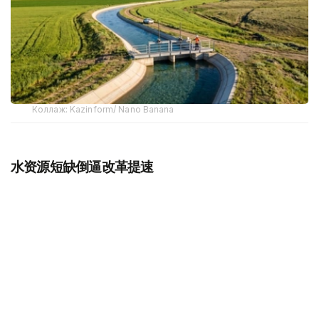
Коллаж: Kazinform/ Nano Banana
水资源短缺倒逼改革提速
近年来，水资源短缺已成为哈萨克斯坦面临的重要挑战。专
家预计，如现有趋势持续，到2030年，全国水资源缺口可
能达到150亿立方米。
哈萨克斯坦水资源具有天然特点，全国仅55.7%的水资源形
成于境内，其余44.3%依赖来自中国、吉尔吉斯斯坦、乌兹
别克斯坦和俄罗斯等国的跨境河流。因此，跨境水资源合作
始终是保障国家水安全的重要内容。