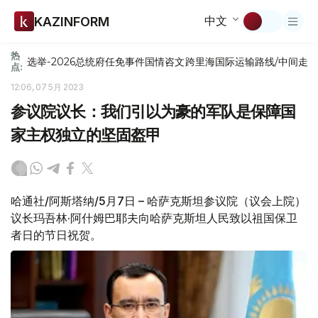
中文
KAZINFORM
热
选举-2026
总统府
任免
事件
国情咨文
跨里海国际运输路线/中间走
点:
12:06, 07 5月 2023
参议院议长：我们引以为豪的军队是保障国
家主权独立的坚固盔甲
哈通社/阿斯塔纳/5月7日 – 哈萨克斯坦参议院（议会上院）
议长玛吾林·阿什姆巴耶夫向哈萨克斯坦人民致以祖国保卫
者日的节日祝贺。