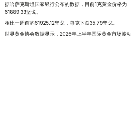
据哈萨克斯坦国家银行公布的数据，目前1克黄金价格为
61889.33坚戈。
相比一周前的61925.12坚戈，每克下跌35.79坚戈。
世界黄金协会数据显示，2026年上半年国际黄金市场波动
明显。今年1月，国际金价曾12次刷新历史纪录，最高升至
每金衡盎司5405美元；但到6月，金价一度回落至每金衡盎
司4002美元。
世界黄金协会表示，下半年黄金价格走势将主要受到地缘政
治局势、利率变化以及投资者市场情绪等因素影响。
在当前市场环境保持不变的情况下，预计到今年年底，国际
金价将围绕每金衡盎司4100美元上下约5%的区间波动。
黄金储备
经济
木合塔尔 木拉提
编译