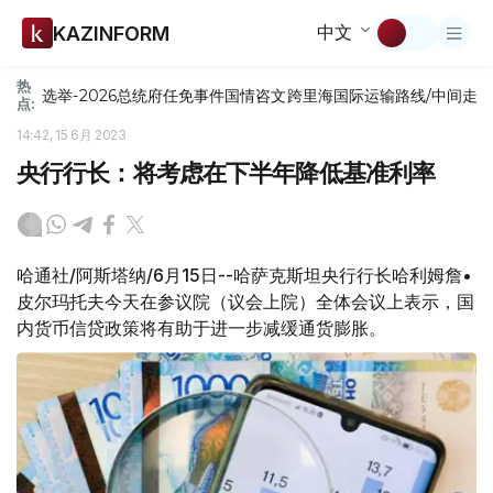
中文
KAZINFORM
热
选举-2026
总统府
任免
事件
国情咨文
跨里海国际运输路线/中间走
点:
14:42, 15 6月 2023
央行行长：将考虑在下半年降低基准利率
哈通社/阿斯塔纳/6月15日--哈萨克斯坦央行行长哈利姆詹•
皮尔玛托夫今天在参议院（议会上院）全体会议上表示，国
内货币信贷政策将有助于进一步减缓通货膨胀。