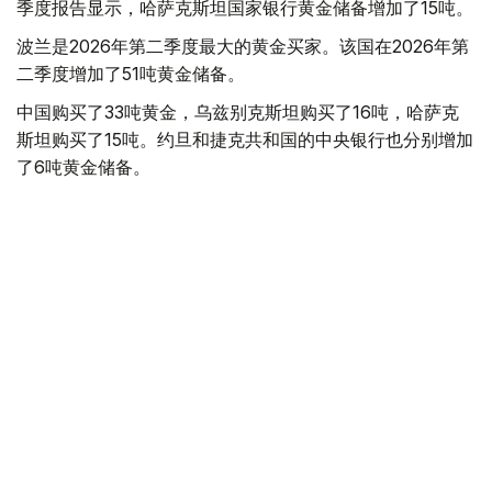
季度报告显示，哈萨克斯坦国家银行黄金储备增加了15吨。
波兰是2026年第二季度最大的黄金买家。该国在2026年第
二季度增加了51吨黄金储备。
中国购买了33吨黄金，乌兹别克斯坦购买了16吨，哈萨克
斯坦购买了15吨。约旦和捷克共和国的中央银行也分别增加
了6吨黄金储备。
全球各国央行在第二季度共购买了约289吨黄金，比2025年
同期增长了62%。去年同期，黄金购买量约为178吨。
世界黄金协会称，黄金需求的增长受到地缘政治不确定性、
本季度贵金属价格下跌，以及各国寻求国际储备多元化等因
素的影响。
根据该协会进行的一项调查，89%的央行行长预计未来一
年全球黄金储备量将会增加。45%的受访者表示，他们的
国家计划增加黄金储备。