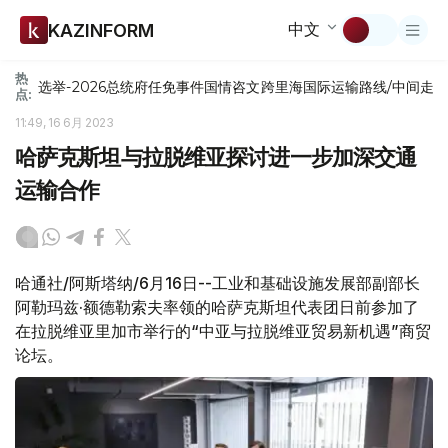
中文
KAZINFORM
热
选举-2026
总统府
任免
事件
国情咨文
跨里海国际运输路线/中间走
点:
11:49, 16 6月 2023
哈萨克斯坦与拉脱维亚探讨进一步加深交通
运输合作
哈通社/阿斯塔纳/6月16日--工业和基础设施发展部副部长
阿勒玛兹·额德勒索夫率领的哈萨克斯坦代表团日前参加了
在拉脱维亚里加市举行的“中亚与拉脱维亚贸易新机遇”商贸
论坛。