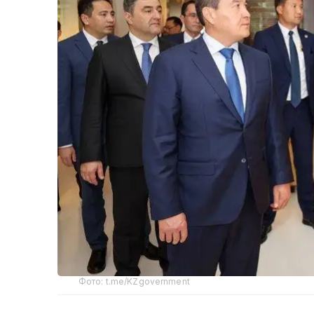
Фото: t.me/KZgovernment