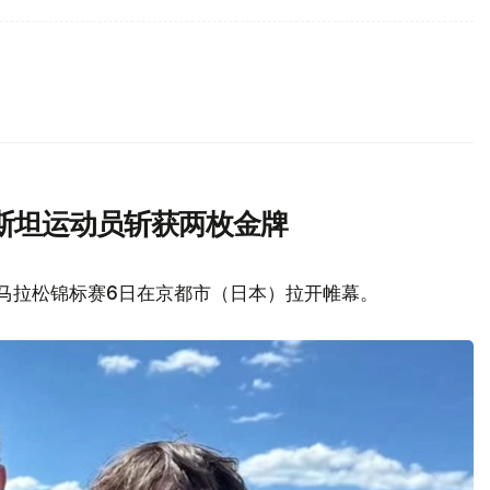
斯坦运动员斩获两枚金牌
艇马拉松锦标赛6日在京都市（日本）拉开帷幕。