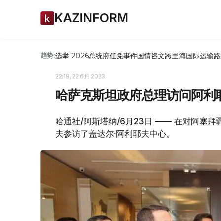
KAZINFORM
选举-2026
总统府
任免
事件
国情咨文
跨里海国际运输路
趋势:
22:19, 22 6月 2023
哈萨克斯坦政府总理访问阿利
哈通社/阿斯塔纳/6月23日 —— 在对阿
夫参访了盖达尔·阿利耶夫中心。