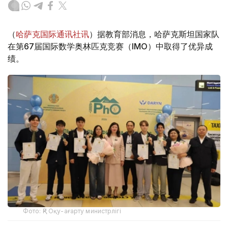
（
哈萨克国际通讯社讯
）据教育部消息，哈萨克斯坦国家队
在第67届国际数学奥林匹克竞赛（I​​MO）中取得了优异成
绩。
Фото: ҚР Оқу-ағарту министрлігі