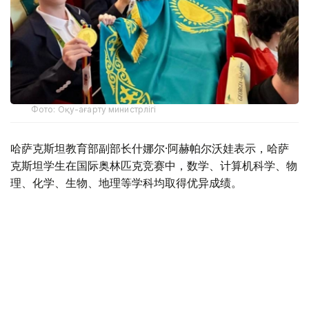
Фото: Оқу-ағарту министрлігі
哈萨克斯坦教育部副部长什娜尔·阿赫帕尔沃娃表示，哈萨
克斯坦学生在国际奥林匹克竞赛中，数学、计算机科学、物
理、化学、生物、地理等学科均取得优异成绩。
- 在2025-2026学年，哈萨克斯坦学生参加了44项
国际奥林匹克竞赛和科学竞赛，共获得1059枚奖牌
和57项特别奖。国家队共获得201枚金牌、351枚银
牌和507枚铜牌。与2023年相比，获奖数量增长了
96%。-她说。
据她介绍，哈萨克斯坦学生今年参加了全球七大最负盛名的