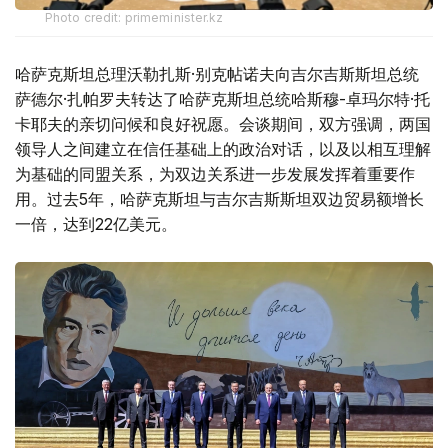
Photo credit: primeminister.kz
哈萨克斯坦总理沃勒扎斯·别克帖诺夫向吉尔吉斯斯坦总统
萨德尔·扎帕罗夫转达了哈萨克斯坦总统哈斯穆-卓玛尔特·托
卡耶夫的亲切问候和良好祝愿。会谈期间，双方强调，两国
领导人之间建立在信任基础上的政治对话，以及以相互理解
为基础的同盟关系，为双边关系进一步发展发挥着重要作
用。过去5年，哈萨克斯坦与吉尔吉斯斯坦双边贸易额增长
一倍，达到22亿美元。