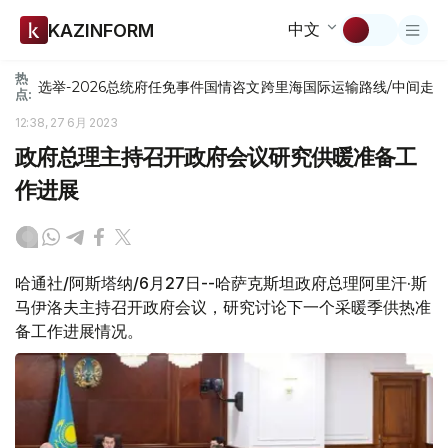
中文
KAZINFORM
热
选举-2026
总统府
任免
事件
国情咨文
跨里海国际运输路线/中间走
点:
12:38, 27 6月 2023
政府总理主持召开政府会议研究供暖准备工
作进展
哈通社/阿斯塔纳/6月27日--哈萨克斯坦政府总理阿里汗·斯
马伊洛夫主持召开政府会议，研究讨论下一个采暖季供热准
备工作进展情况。